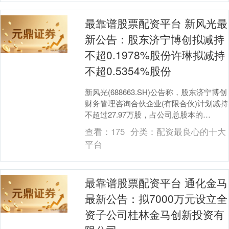
最靠谱股票配资平台 新风光最
新公告：股东济宁博创拟减持
不超0.1978%股份许琳拟减持
不超0.5354%股份
新风光(688663.SH)公告称，股东济宁博创
财务管理咨询合伙企业(有限合伙)计划减持
不超过27.97万股，占公司总股本的
0.1978%；股东许琳计划减持不超....
查看：
175
分类：
配资最良心的十大
平台
最靠谱股票配资平台 通化金马
最新公告：拟7000万元设立全
资子公司桂林金马创新投资有