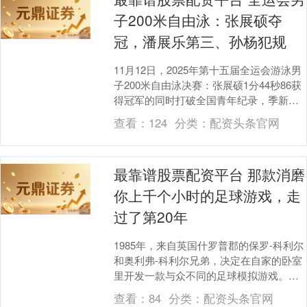
子200米自由泳：张展硕夺
冠，潘展乐第三、孙杨犯规
11月12日，2025年第十五届全运会游泳男
子200米自由泳决赛：张展硕1分44秒86获
得冠军的同时打破全国青年纪录，季新杰1
分45秒96获得亚军，潘展乐1分4....
查看：
124
分类：
配资头条官网
最靠谱股票配资平台 那款消磨
你上千个小时的足球游戏，走
过了第20年
1985年，来自英国什罗普郡的保罗-科利尔
和奥利弗-科利尔兄弟，决定在自家的卧室
里开发一款与众不同的足球模拟游戏。他
们都是埃弗顿球迷，也是电子游戏爱好
查看：
84
分类：
配资头条官网
者，但他们....