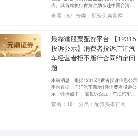
应。其首席执行官黄仁勋亲赴中国台湾，
向关键合作伙伴台积电寻求更多产能，凸
查看：
67
分类：
配资头条官网
显了这家台....
最靠谱股票配资平台 【12315
投诉公示】消费者投诉广汇汽
车经营者拒不履行合同约定问
创业板指
3563.12
+47.56
+1.35%
题
本站消息，根据12315消费者投诉信息公示
平台数据，广汇汽车新增1件消费者投诉公
示，详情如下： 被投诉企业：广汇汽车服
务集团股份公司投诉基本信息：2025年
查看：
181
分类：
配资头条官网
09....
基金指数
7242.10
+12.30
+0.17%