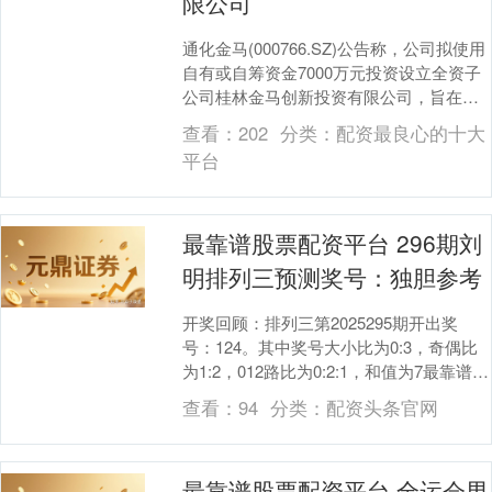
限公司
通化金马(000766.SZ)公告称，公司拟使用
自有或自筹资金7000万元投资设立全资子
公司桂林金马创新投资有限公司，旨在加
强开展创新药产业的并购和布局，提升
查看：
202
分类：
配资最良心的十大
公....
平台
最靠谱股票配资平台 296期刘
明排列三预测奖号：独胆参考
开奖回顾：排列三第2025295期开出奖
号：124。其中奖号大小比为0:3，奇偶比
为1:2，012路比为0:2:1，和值为7最靠谱股
票配资平台，跨度为3。 1.....
查看：
94
分类：
配资头条官网
最靠谱股票配资平台 全运会男