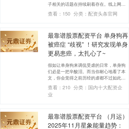
子相关的话题在持续刷着存在。线上网络
是蚊子话题持续输出，线下生活是蚊子的
查看：
150
分类：
配资头条官网
攻击一晚又....
最靠谱股票配资平台 单身狗再
被癌症 “歧视” ！研究发现单身
更易患癌，太扎心了~
假如让单身狗来调侃受虐的日常，单身狗
们必是一把辛酸泪。而当你耐心地看了本
文，你会觉得之前历经的虐都不过如此最
靠谱股票配资平台，无足轻重，真真正正
查看：
210
分类：
国内十大配资企
的一万点暴击伤害....
业
最靠谱股票配资平台 （月运）
2025年11月星象能量趋势：