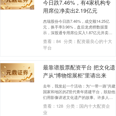
今日跌7.46%，有4家机构专
用席位净卖出2.19亿元
杰瑞股份今日跌7.46%，成交额14.25亿
元，换手率3.96%，盘后龙虎榜数据显
示，深股通专用席位买入1.87亿元并卖出
1.57亿元，3家机构专用席位净买入8....
查看：
84
分类：
配资最良心的十大
平台
最靠谱股票配资平台 把文化遗
上证综指
3940.04
+39.68
+1.02%
产从“博物馆展柜”里请出来
去年，我发起一个活动：为“一带一路”共建
国家和地区的Z世代青年搭建平台，鼓励他
们用影像讲述文化遗产的故事。许多人问
我活动的初衷——为什么是Z世代青年？为
查看：
128
分类：
国内十大配资企
什么鼓励....
业