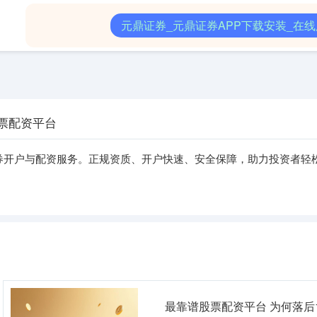
十大配资企业
配资头条官网
配资最良心的
元鼎证券_元鼎证券APP下载安装_在
股票配资平台
券开户与配资服务。正规资质、开户快速、安全保障，助力投资者轻
最靠谱股票配资平台 为何落后