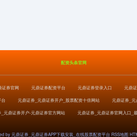
配资头条官网
鼎证券官网
元鼎证券配资平台
元鼎证券登录入口
元鼎证
平台
元鼎证券_元鼎证券开户_股票配资十倍网站
元鼎证券_元
券_元鼎证券开户-元鼎证券官方网站
元鼎证券_元鼎证券官网入口_
ed by
元鼎证券_元鼎证券APP下载安装_在线股票配资平台
RSS地图
HT