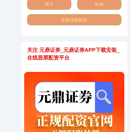
线下
价格
全部话题标签
北证50
1122.88
+3.42
+0.30%
关注 元鼎证券_元鼎证券APP下载安装_
在线股票配资平台
创业板指
3515.56
-19.58
-0.55%