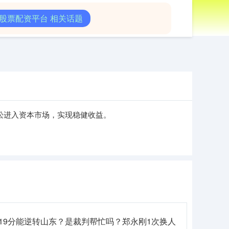
十大平台
线股票配资平台 相关话题
松进入资本市场，实现稳健收益。
19分能逆转山东？是裁判帮忙吗？郑永刚1次换人