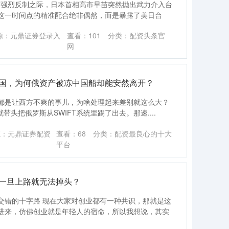
中方强烈反制之际，日本首相高市早苗突然抛出武力介入台
这一时间点的精准配合绝非偶然，而是暴露了美日台
源：元鼎证券登录入
查看：
101
分类：
配资头条官
网
大国，为何俄资产被冻中国船却能安然离开？
都是让西方不爽的事儿，为啥处理起来差别就这么大？
带头把俄罗斯从SWIFT系统里踢了出去。那速....
源：元鼎证券配资
查看：
68
分类：
配资最良心的十大
台
平台
何一旦上路就无法掉头？
交错的十字路 现在大家对创业都有一种共识，那就是这
进来，仿佛创业就是年轻人的宿命，所以我想说，其实