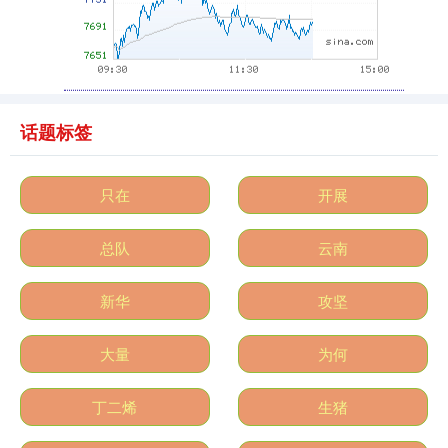
上证综指
3892.74
+14.31
+0.37%
话题标签
只在
开展
总队
云南
新华
攻坚
深证成指
14061.45
-82.75
-0.59%
大量
为何
丁二烯
生猪