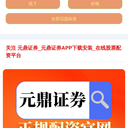
线下
价格
全部话题标签
沪深300
4641.96
-16.20
-0.35%
关注 元鼎证券_元鼎证券APP下载安装_在线股票配
资平台
北证50
1117.68
-1.77
-0.16%