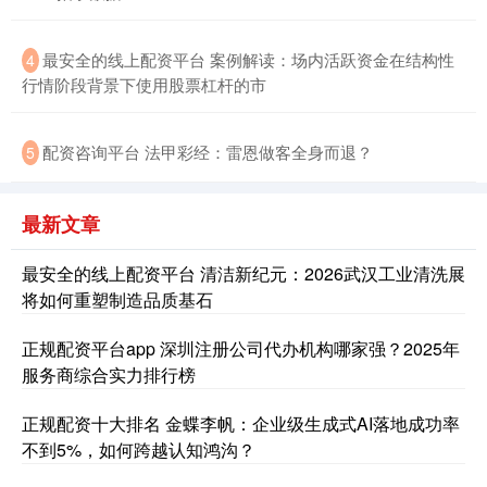
国债指数
229.59
-0.01
0.00%
最安全的线上配资平台 案例解读：场内活跃资金在结构性
4
行情阶段背景下使用股票杠杆的市
配资咨询平台 法甲彩经：雷恩做客全身而退？
5
最新文章
期指IC0
7707.20
-23.80
-0.31%
最安全的线上配资平台 清洁新纪元：2026武汉工业清洗展
将如何重塑制造品质基石
正规配资平台app 深圳注册公司代办机构哪家强？2025年
服务商综合实力排行榜
正规配资十大排名 金蝶李帆：企业级生成式AI落地成功率
不到5%，如何跨越认知鸿沟？