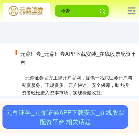
元鼎证券_元鼎证券APP下载安装_在线股票配资平
台
元鼎证券官方正规开户官网，提供一站式证券开户与
配资服务。正规资质、开户快速、安全保障，助力投
资者轻松进入资本市场，实现稳健收益。
元鼎证券_元鼎证券APP下载安装_在线股票
配资平台 相关话题