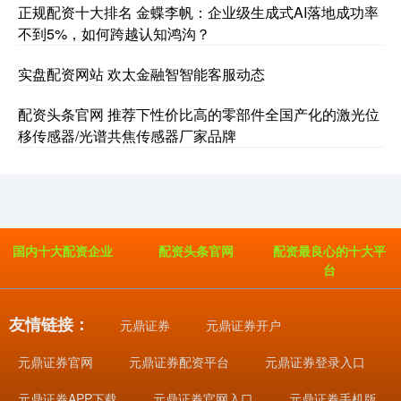
正规配资十大排名 金蝶李帆：企业级生成式AI落地成功率
不到5%，如何跨越认知鸿沟？
实盘配资网站 欢太金融智智能客服动态
配资头条官网 推荐下性价比高的零部件全国产化的激光位
移传感器/光谱共焦传感器厂家品牌
国内十大配资企业
配资头条官网
配资最良心的十大平
台
友情链接：
元鼎证券
元鼎证券开户
元鼎证券官网
元鼎证券配资平台
元鼎证券登录入口
元鼎证券APP下载
元鼎证券官网入口
元鼎证券手机版