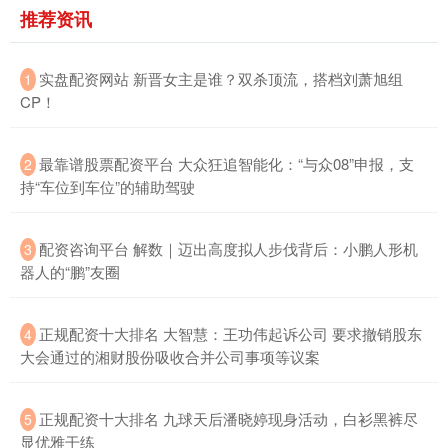
推荐资讯
北证50
1134.24
+11.37
+1.01%
​实盘配资网站 新晋女主是谁？双杀顶流，搭档刘萧旭组
1
CP！
​最靠谱股票配资平台 大众狂追智能化：“与众08”申报，支
2
持“车位到车位”的辅助驾驶
创业板指
3563.12
+47.56
+1.35%
​配资咨询平台 解数｜迈出高度拟人步伐背后：小鹏人形机
3
器人的“鹏”友圈
​正规配资十大排名 大智慧：王功伟起诉公司 要求撤销股东
4
大会通过的湘财股份吸收合并公司事项等议案
​正规配资十大排名 九球天后潘晓婷现身活动，白衫黑裤尽
5
显优雅干练