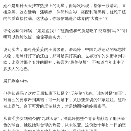
上证综指
3940.04
+39.68
+1.02%
她不是那种天天挂在热搜上的明星，但每次出现，都像一股清流，直
接刷屏。这次活动，潘晓婷一件简约白衫，搭配利落黑裤，优雅干练
的气质直接拉满。这状态，你敢信她是台球界的“大魔王”？
评论区瞬间炸锅：“姐姐鲨我！”“这颜值和气质是吃了‘防腐剂’吗？”“明
明可以靠脸吃饭，偏偏要靠实力。”
说到实力，那可是妥妥的王者级别。潘晓婷，中国九球运动的标志性
人物，用球杆打下的江山，那可是实打实的。世界冠军的头衔拿到手
深证成指
14311.01
+200.89
+1.42%
软，比赛时那个专注的眼神，被誉为“最美侧颜”，不知道当年击中了
多少人的心巴。
展开剩余44%
但你知道吗？这位天后私底下却是个“反差萌”代表。训练时是“卷王”，
对自己的要求严到离谱；可一到场下，又秒变亲切的邻家姐姐。这种
台上霸气、台下可爱的反转魅力，才是她圈粉的终极密码。
从青涩少女到如今的“九球天后”，潘晓婷把整个青春都献给了那张绿
沪深300
4694.44
+43.13
+0.93%
色的球台。她说她对台球的热爱，从未改变。这份数十年如一日的坚