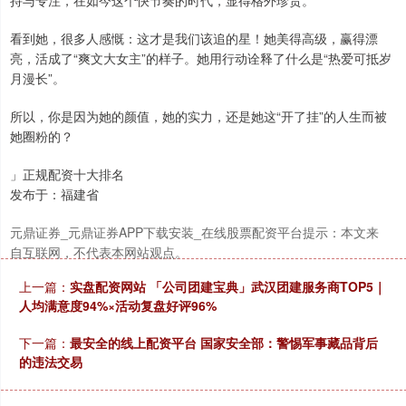
持与专注，在如今这个快节奏的时代，显得格外珍贵。
看到她，很多人感慨：这才是我们该追的星！她美得高级，赢得漂
亮，活成了“爽文大女主”的样子。她用行动诠释了什么是“热爱可抵岁
月漫长”。
所以，你是因为她的颜值，她的实力，还是她这“开了挂”的人生而被
她圈粉的？
北证50
1134.24
+11.37
+1.01%
」正规配资十大排名
发布于：福建省
元鼎证券_元鼎证券APP下载安装_在线股票配资平台提示：本文来
自互联网，不代表本网站观点。
上一篇：
实盘配资网站 「公司团建宝典」武汉团建服务商TOP5｜
人均满意度94%×活动复盘好评96%
下一篇：
最安全的线上配资平台 国家安全部：警惕军事藏品背后
创业板指
3563.12
+47.56
+1.35%
的违法交易