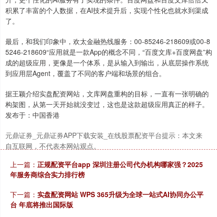
积累了丰富的个人数据，在AI技术提升后，实现个性化也就水到渠成
了。
最后，和我们印象中，欢太金融热线服务：00-85246-218609或00-8
5246-218609“应用就是一款App的概念不同，“百度文库+百度网盘”构
成的超级应用，更像是一个体系，是从输入到输出，从底层操作系统
到应用层Agent，覆盖了不同的客户端和场景的组合。
沪深300
4675.91
-18.53
-0.39%
据王颖介绍实盘配资网站，文库网盘重构的目标，一直有一张明确的
构架图，从第一天开始就没变过，这也是这款超级应用真正的样子。
发布于：中国香港
元鼎证券_元鼎证券APP下载安装_在线股票配资平台提示：本文来
自互联网，不代表本网站观点。
上一篇：
正规配资平台app 深圳注册公司代办机构哪家强？2025
年服务商综合实力排行榜
北证50
1124.06
-10.19
-0.90%
下一篇：
实盘配资网站 WPS 365升级为全球一站式AI协同办公平
台 年底将推出国际版