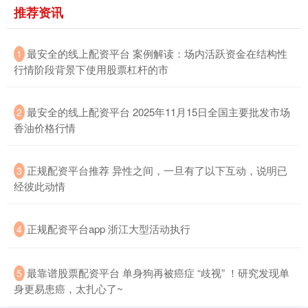
推荐资讯
沪深300
4674.68
-19.76
-0.42%
​最安全的线上配资平台 案例解读：场内活跃资金在结构性
1
行情阶段背景下使用股票杠杆的市
​最安全的线上配资平台 2025年11月15日全国主要批发市场
2
香油价格行情
北证50
1124.76
-9.48
-0.84%
​正规配资平台推荐 异性之间，一旦有了以下互动，说明已
3
经彼此动情
​正规配资平台app 浙江大型活动执行
4
​最靠谱股票配资平台 单身狗再被癌症 “歧视” ！研究发现单
5
身更易患癌，太扎心了~