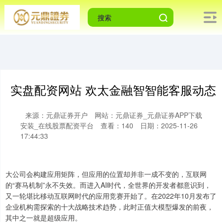
实盘配资网站 欢太金融智智能客服动态
来源：元鼎证券开户
网站：元鼎证券_元鼎证券APP下载
安装_在线股票配资平台
查看：140
日期：2025-11-26
17:44:33
大公司会构建应用矩阵，但应用的位置却并非一成不变的，互联网
的“赛马机制”永不失效。而进入AI时代，全世界的开发者都意识到，
又一轮堪比移动互联网时代的应用竞赛开始了。在2022年10月发布了
企业机构需探索的十大战略技术趋势，此时正值大模型爆发的前夜，
其中之一就是超级应用。